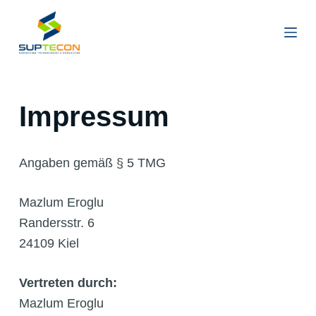
Z
u
Impressum
m
I
n
Impressum
h
a
l
Angaben gemäß § 5 TMG
t
s
Mazlum Eroglu
p
Randersstr. 6
r
24109 Kiel
i
n
Vertreten durch:
g
Mazlum Eroglu