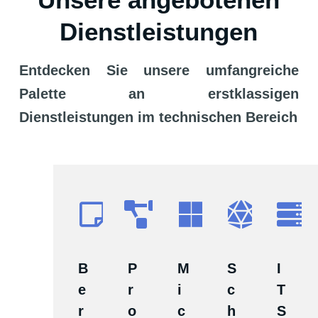
Dienstleistungen
Entdecken Sie unsere umfangreiche
Palette an erstklassigen
Dienstleistungen im technischen Bereich
B
P
M
S
I
e
r
i
c
T
r
o
c
h
S