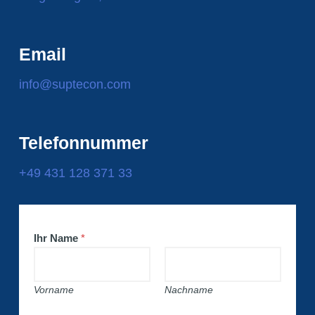
Email
info@suptecon.com
Telefonnummer
+49 431 128 371 33
Ihr Name
*
Vorname
Nachname